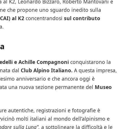
na al K2, Leonardo Bizzaro, Roberto Mantovani e
ione che propone uno sguardo inedito sulla
(CAI) al K2
concentrandosi
sul contributo
a.
ra
edelli e Achille Compagnoni
conquistarono la
inata dal
Club Alpino Italiano.
A questa impresa,
tesimo anniversario e che ancora oggi è
icata una nuova sezione permanente del
Museo
ure autentiche, registrazioni e fotografie è
vvicinò molti italiani al mondo dell’alpinismo e
dare sulla Luna”
, a sottolineare la difficoltà e le