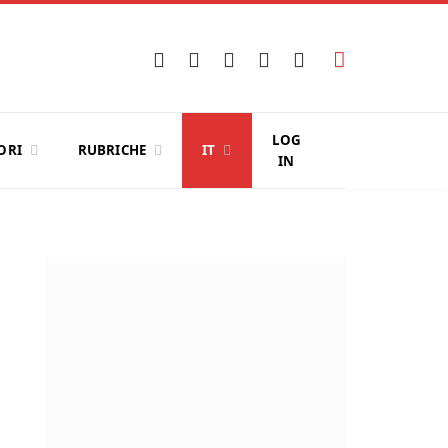
Facebook
X
Instagram
YouTube
LinkedIn
(Twitter)
LOG
ORI
RUBRICHE
IT
IN