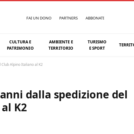
FAI UN DONO
PARTNERS
ABBONATI
CULTURA E
AMBIENTE E
TURISMO
TERRIT
PATRIMONIO
TERRITORIO
E SPORT
 Club Alpino Italiano al K2
anni dalla spedizione del
 al K2