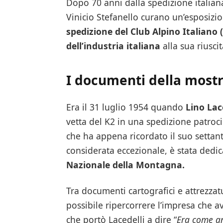
Dopo 70 anni dalla spedizione italia
Vinicio Stefanello curano un’esposiz
spedizione
del Club Alpino Italiano 
dell’industria
italiana
alla sua riuscit
I documenti della most
Era il 31 luglio 1954 quando
Lino Lac
vetta del K2 in una spedizione patroc
che ha appena ricordato il suo settan
considerata eccezionale, è stata ded
Nazionale della Montagna.
Tra documenti cartografici e attrezzat
possibile ripercorrere l’impresa che a
che portò Lacedelli a dire “
Era come an