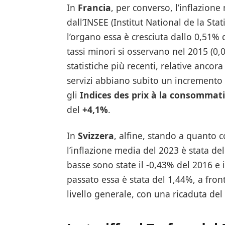
In
Francia
, per converso, l’inflazion
dall’INSEE (Institut National de la St
l’organo essa è cresciuta dallo 0,51% 
tassi minori si osservano nel 2015 (0,
statistiche più recenti, relative anco
servizi abbiano subito un incremento 
gli
Indices des prix à la consommat
del
+4,1%
.
In
Svizzera
, alfine, stando a quanto co
l’inflazione media del 2023 è stata de
basse sono state il -0,43% del 2016 e
passato essa è stata del 1,44%, a fron
livello generale, con una ricaduta del