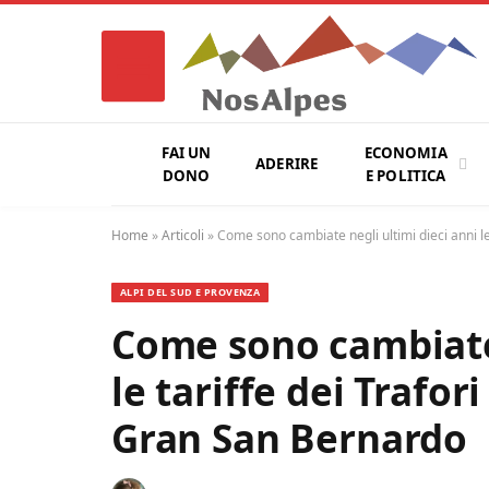
FAI UN
ECONOMIA
ADERIRE
DONO
E POLITICA
Home
»
Articoli
»
Come sono cambiate negli ultimi dieci anni le
ALPI DEL SUD E PROVENZA
Come sono cambiate 
le tariffe dei Trafor
Gran San Bernardo