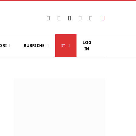
Facebook
X
Instagram
YouTube
LinkedIn
(Twitter)
LOG
ORI
RUBRICHE
IT
IN