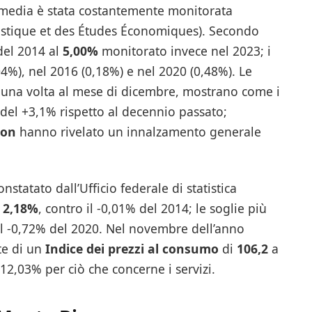
e media è stata costantemente monitorata
atistique et des Études Économiques). Secondo
del 2014 al
5,00%
monitorato invece nel 2023; i
04%), nel 2016 (0,18%) e nel 2020 (0,48%). Le
ra una volta al mese di dicembre, mostrano come i
del +3,1% rispetto al decennio passato;
ion
hanno rivelato un innalzamento generale
nstatato dall’Ufficio federale di statistica
l
2,18%
, contro il -0,01% del 2014; le soglie più
 il -0,72% del 2020. Nel novembre dell’anno
te di un
Indice dei prezzi al consumo
di
106,2
a
 12,03% per ciò che concerne i servizi.