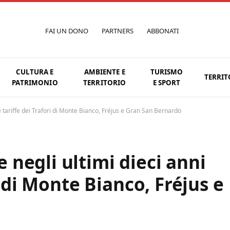
FAI UN DONO
PARTNERS
ABBONATI
CULTURA E
AMBIENTE E
TURISMO
TERRIT
PATRIMONIO
TERRITORIO
E SPORT
 tariffe dei Trafori di Monte Bianco, Fréjus e Gran San Bernardo
negli ultimi dieci anni
i di Monte Bianco, Fréjus e