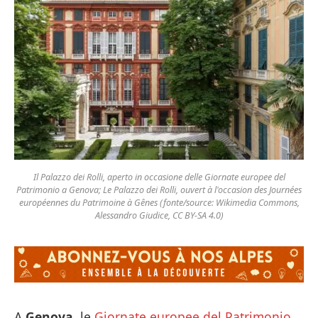
Il Palazzo dei Rolli, aperto in occasione delle Giornate europee del
Patrimonio a Genova; Le Palazzo dei Rolli, ouvert à l'occasion des Journées
européennes du Patrimoine à Gênes (fonte/source: Wikimedia Commons,
Alessandro Giudice, CC BY-SA 4.0)
A
Genova
, le
Giornate europee del Patrimonio