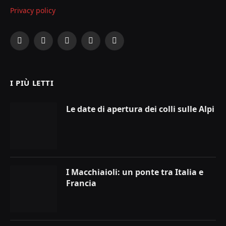
Privacy policy
Facebook
X
Instagram
YouTube
LinkedIn
(Twitter)
I PIÙ LETTI
Le date di apertura dei colli sulle Alpi
I Macchiaioli: un ponte tra Italia e
Francia