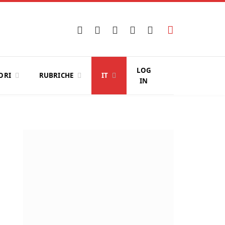
Facebook
X
Instagram
YouTube
LinkedIn
(Twitter)
LOG
ORI
RUBRICHE
IT
IN