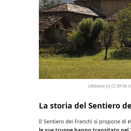
L’Abbazia (c) CC BY-S
La storia del Sentiero d
Il Sentiero dei Franchi si propone di
r
le sue truppe hanno transitato nel 