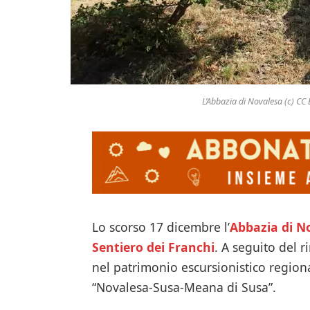
L’Abbazia di Novalesa (c) 
Lo scorso 17 dicembre l’
Abbazia di N
Sentiero dei Franchi
. A seguito del r
nel patrimonio escursionistico regio
“Novalesa-Susa-Meana di Susa”.