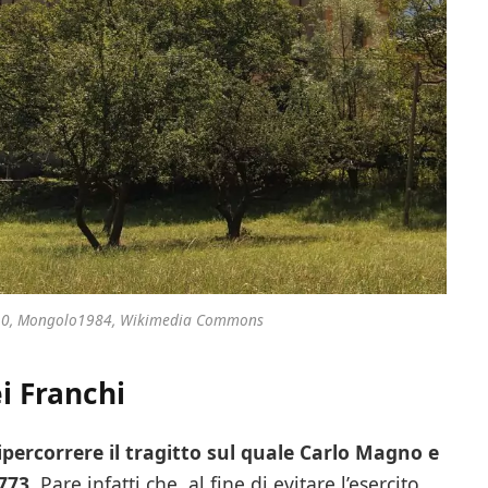
A 4.0, Mongolo1984, Wikimedia Commons
ei Franchi
ipercorrere il tragitto sul quale Carlo Magno e
773
. Pare infatti che, al fine di evitare l’esercito