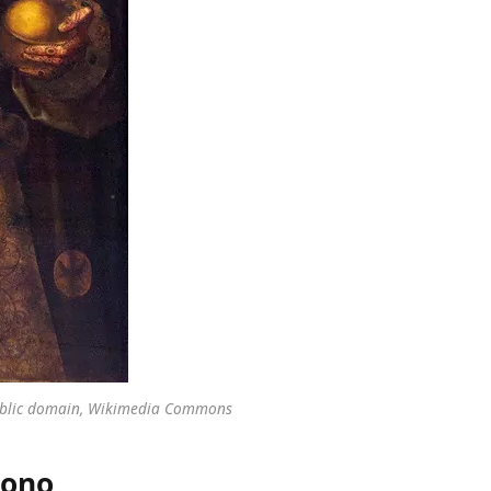
ublic domain, Wikimedia Commons
gono