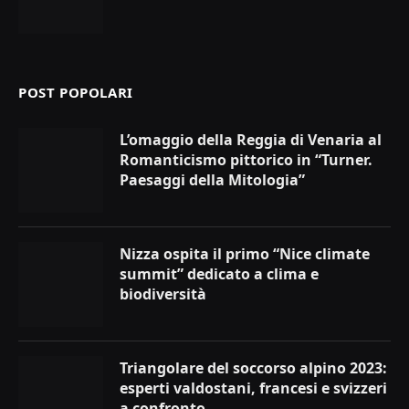
POST POPOLARI
L’omaggio della Reggia di Venaria al
Romanticismo pittorico in “Turner.
Paesaggi della Mitologia”
Nizza ospita il primo “Nice climate
summit” dedicato a clima e
biodiversità
Triangolare del soccorso alpino 2023:
esperti valdostani, francesi e svizzeri
a confronto