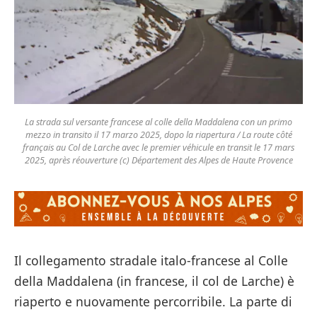
La strada sul versante francese al colle della Maddalena con un primo
mezzo in transito il 17 marzo 2025, dopo la riapertura / La route côté
français au Col de Larche avec le premier véhicule en transit le 17 mars
2025, après réouverture (c) Département des Alpes de Haute Provence
Il collegamento stradale italo-francese al Colle
della Maddalena (in francese, il col de Larche) è
riaperto e nuovamente percorribile. La parte di