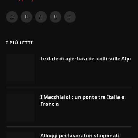
Facebook
X
Instagram
YouTube
LinkedIn
(Twitter)
I PIÙ LETTI
Le date di apertura dei colli sulle Alpi
I Macchiaioli: un ponte tra Italia e
Francia
Alloggi per lavoratori stagionali