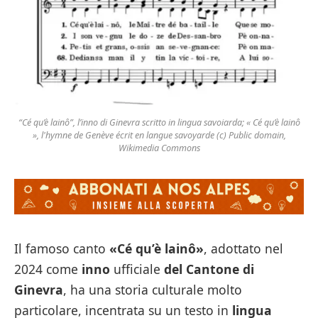
“Cé qu’è lainô”, l’inno di Ginevra scritto in lingua savoiarda; « Cé qu’è lainô
», l'hymne de Genève écrit en langue savoyarde (c) Public domain,
Wikimedia Commons
Il famoso canto
«Cé qu’è lainô»
, adottato nel
2024 come
inno
ufficiale
del Cantone di
Ginevra
, ha una storia culturale molto
particolare, incentrata su un testo in
lingua