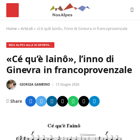
Home
»
Articoli
»
«Cé qu’è lainô», l’inno di Ginevra in francoprovenzale
NOS ALPES ALLA SCOPERTA…
«Cé qu’è lainô», l’inno di
Ginevra in francoprovenzale
GIORGIA GAMBINO
13 Giugno 2026
Share