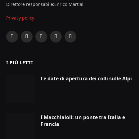
Direttore responsabile:Enrico Martial
Privacy policy
Facebook
X
Instagram
YouTube
LinkedIn
(Twitter)
I PIÙ LETTI
Le date di apertura dei colli sulle Alpi
I Macchiaioli: un ponte tra Italia e
Francia