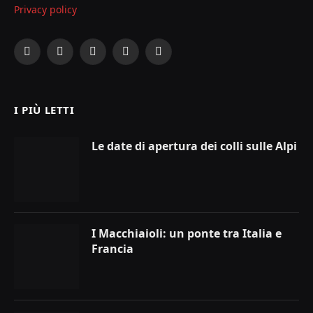
Privacy policy
Facebook
X
Instagram
YouTube
LinkedIn
(Twitter)
I PIÙ LETTI
Le date di apertura dei colli sulle Alpi
I Macchiaioli: un ponte tra Italia e
Francia