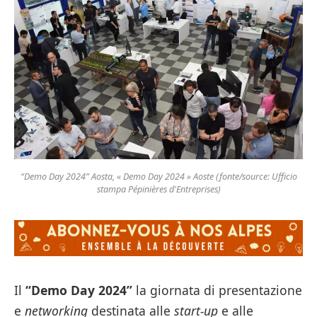
“Demo Day 2024” Aosta, « Demo Day 2024 » Aoste (fonte/source: Ufficio
stampa Pépinières d'Entreprises)
Il
“Demo Day 2024”
la giornata di presentazione
e
networking
destinata alle
start-up
e alle