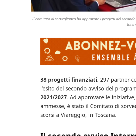
Il comitato di sorveglianza ha approvato i progetti del secondo
Inter
38 progetti finanziati
, 297 partner co
l’esito del secondo avviso del progr
2021/2027
. Ad approvare le iniziative
ammesse, è stato il Comitato di sorvegl
scorsi a Viareggio, in Toscana.
Il secondo avviso Inter