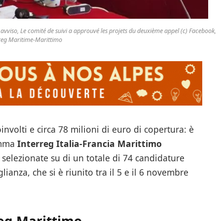
 avviso, Le comité de suivi a approuvé les projets du deuxième appel (c) Facebook,
reg Maritime-Marittimo
involti e circa 78 milioni di euro di copertura: è
amma
Interreg Italia-Francia Marittimo
, selezionate su di un totale di 74 candidature
ianza, che si è riunito tra il 5 e il 6 novembre
reg Marittimo