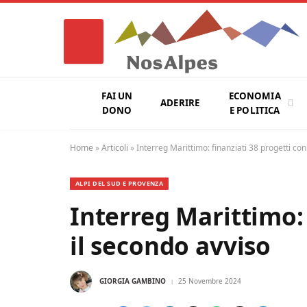
FAI UN
ECONOMIA
ADERIRE
DONO
E POLITICA
Home
»
Articoli
»
Interreg Marittimo: finanziati 38 progetti con
ALPI DEL SUD E PROVENZA
Interreg Marittimo: 
il secondo avviso
GIORGIA GAMBINO
25 Novembre 2024