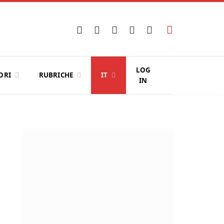
Facebook
X
Instagram
YouTube
LinkedIn
(Twitter)
LOG
ORI
RUBRICHE
IT
IN