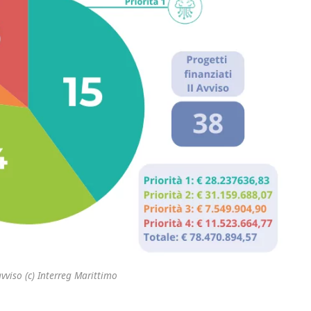
vviso (c) Interreg Marittimo