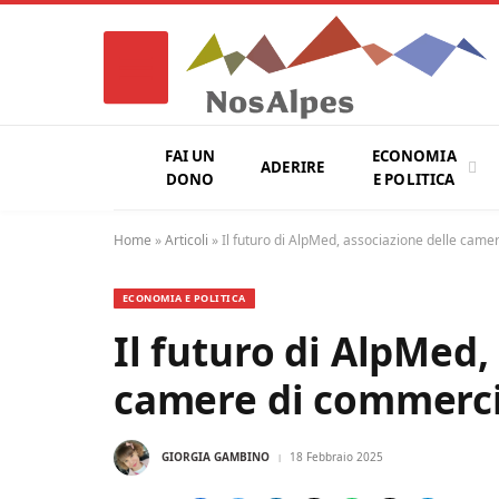
FAI UN
ECONOMIA
ADERIRE
DONO
E POLITICA
Home
»
Articoli
»
Il futuro di AlpMed, associazione delle came
ECONOMIA E POLITICA
Il futuro di AlpMed,
camere di commerci
GIORGIA GAMBINO
18 Febbraio 2025