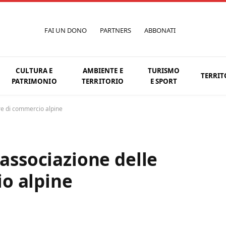
FAI UN DONO
PARTNERS
ABBONATI
CULTURA E
AMBIENTE E
TURISMO
TERRIT
PATRIMONIO
TERRITORIO
E SPORT
re di commercio alpine
 associazione delle
o alpine