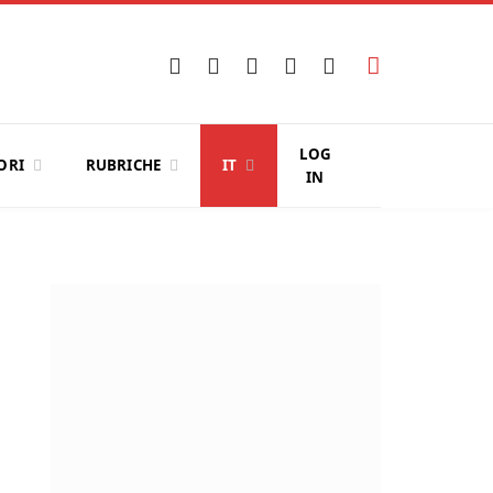
Facebook
X
Instagram
YouTube
LinkedIn
(Twitter)
LOG
ORI
RUBRICHE
IT
IN