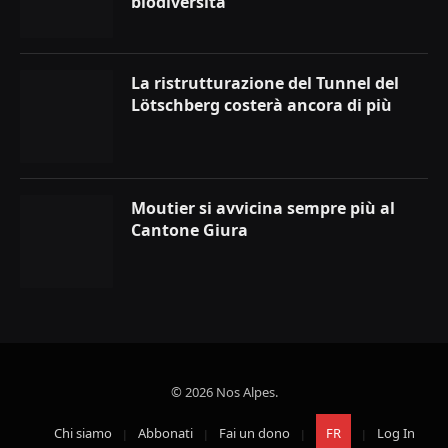
biodiversità
La ristrutturazione del Tunnel del
Lötschberg costerà ancora di più
Moutier si avvicina sempre più al
Cantone Giura
© 2026 Nos Alpes.
Chi siamo
Abbonati
Fai un dono
FR
Log In