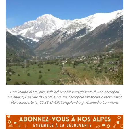
Una veduta di La Salle, sede del recente ritrovamento di una necropoli
millenaria; Une vue de La Salle, où une nécropole millénaire a récemment
été découverte (c) CC BY-SA 4.0, Congolandia.g, Wikimedia Commons