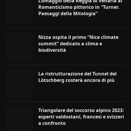
L’omaggio della Reggia di Venaria al
Romanticismo pittorico in “Turner.
Paesaggi della Mitologia”
Nizza ospita il primo “Nice climate
summit” dedicato a clima e
biodiversità
La ristrutturazione del Tunnel del
Lötschberg costerà ancora di più
Triangolare del soccorso alpino 2023:
esperti valdostani, francesi e svizzeri
a confronto