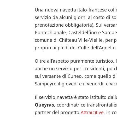
Una nuova navetta italo-francese colle
servizio da alcuni giorni al costo di so
prenotazione obbligatoria). Sul versa
Pontechianale, Casteldelfino e Sampey
comune di Château Ville-Vieille, per po
proprio ai piedi del Colle dell’Agnello.
Oltre all’aspetto puramente turistico,
anche un servizio per i residenti, po
sul versante di Cuneo, come quello di 
Sampeyre il giovedì e il venerdì, e vic
Il servizio navetta è stato istituito dal
Queyras
, coordinatrice transfrontal
partner del progetto
Attra(c)tive
, in c