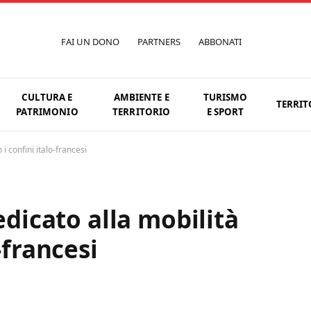
FAI UN DONO
PARTNERS
ABBONATI
CULTURA E
AMBIENTE E
TURISMO
TERRIT
PATRIMONIO
TERRITORIO
E SPORT
 i confini italo-francesi
edicato alla mobilità
-francesi