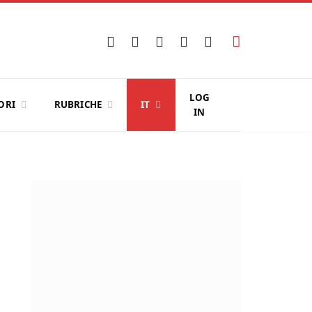
Facebook
X
Instagram
YouTube
LinkedIn
(Twitter)
LOG
ORI
RUBRICHE
IT
IN