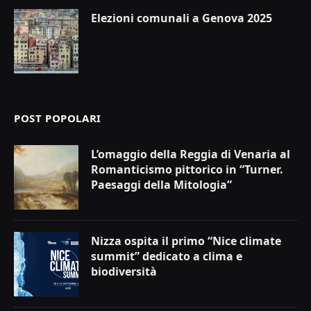
Elezioni comunali a Genova 2025
POST POPOLARI
L’omaggio della Reggia di Venaria al
Romanticismo pittorico in “Turner.
Paesaggi della Mitologia”
Nizza ospita il primo “Nice climate
summit” dedicato a clima e
biodiversità