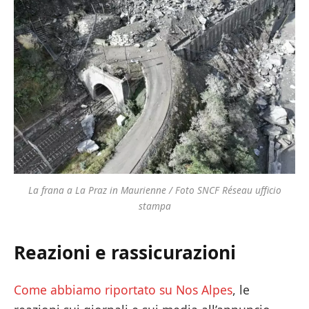
La frana a La Praz in Maurienne / Foto SNCF Réseau ufficio
stampa
Reazioni e rassicurazioni
Come abbiamo riportato su Nos Alpes
, le