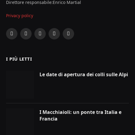
Direttore responsabile:Enrico Martial
Privacy policy
Facebook
X
Instagram
YouTube
LinkedIn
(Twitter)
I PIÙ LETTI
Le date di apertura dei colli sulle Alpi
I Macchiaioli: un ponte tra Italia e
Francia