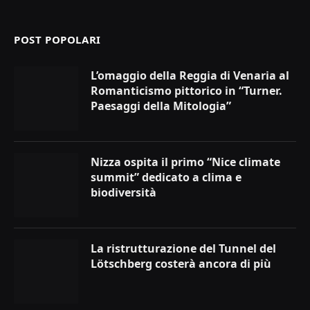
POST POPOLARI
L’omaggio della Reggia di Venaria al
Romanticismo pittorico in “Turner.
Paesaggi della Mitologia”
Nizza ospita il primo “Nice climate
summit” dedicato a clima e
biodiversità
La ristrutturazione del Tunnel del
Lötschberg costerà ancora di più