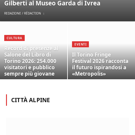
Gilberti al Museo Garda di Ivrea
REDAZIONE / RÉDACTION
CULTURA
EVENTI
Record di presenze al
Salone del Libro di
Il Torino Fringe
Torino 2026: 254.000
Festival 2026 racconta
visitatori e pubblico
il futuro ispirandosi a
sempre più giovane
«Metropolis»
CITTÀ ALPINE