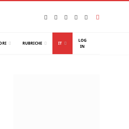
Facebook
X
Instagram
YouTube
LinkedIn
(Twitter)
LOG
ORI
RUBRICHE
IT
IN