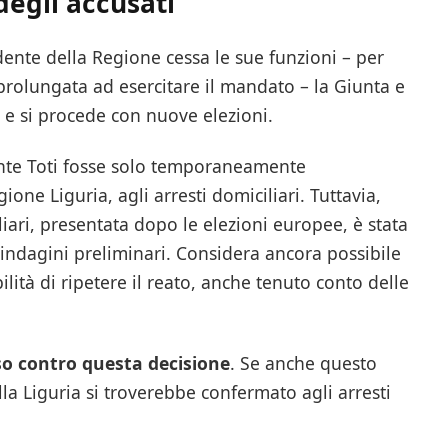
degli accusati
dente della Regione cessa le sue funzioni – per
prolungata ad esercitare il mandato – la Giunta e
, e si procede con nuove elezioni.
dente Toti fosse solo temporaneamente
ione Liguria, agli arresti domiciliari. Tuttavia,
iliari, presentata dopo le elezioni europee, è stata
e indagini preliminari. Considera ancora possibile
lità di ripetere il reato, anche tenuto conto delle
so contro questa decisione
. Se anche questo
ella Liguria si troverebbe confermato agli arresti