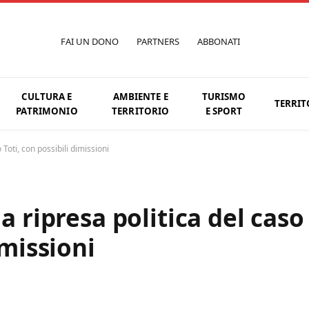
FAI UN DONO
PARTNERS
ABBONATI
CULTURA E
AMBIENTE E
TURISMO
TERRIT
PATRIMONIO
TERRITORIO
E SPORT
 Toti, con possibili dimissioni
a ripresa politica del caso
imissioni