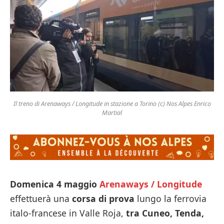
Il treno di Arenaways / Longitude in stazione a Torino (c) Nos Alpes Enrico
Martial
Domenica 4 maggio
Arenaways / Longitude
effettuerà una
corsa di prova
lungo la ferrovia
italo-francese in Valle Roja,
tra Cuneo, Tenda,