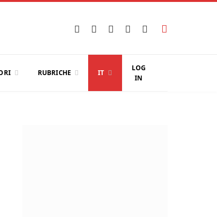
Facebook
X
Instagram
YouTube
LinkedIn
(Twitter)
LOG
ORI
RUBRICHE
IT
IN