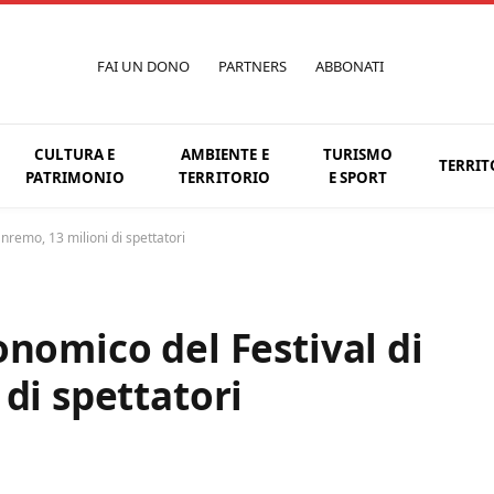
FAI UN DONO
PARTNERS
ABBONATI
CULTURA E
AMBIENTE E
TURISMO
TERRIT
PATRIMONIO
TERRITORIO
E SPORT
nremo, 13 milioni di spettatori
onomico del Festival di
di spettatori