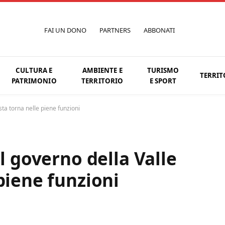
FAI UN DONO
PARTNERS
ABBONATI
CULTURA E
AMBIENTE E
TURISMO
TERRIT
PATRIMONIO
TERRITORIO
E SPORT
osta torna nelle piene funzioni
il governo della Valle
piene funzioni