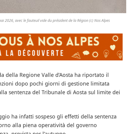
i 2026, avec le fauteuil vide du président de la Région (c) Nos Alpes
da della Regione Valle d’Aosta ha riportato il
zioni dopo pochi giorni di gestione limitata
lla sentenza del Tribunale di Aosta sul limite dei
ggio ha infatti sospeso gli effetti della sentenza
orno alla piena operatività del governo
nza, prevista per l’autunno.