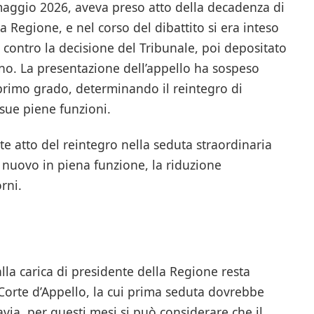
 maggio 2026, aveva preso atto della decadenza di
la Regione, e nel corso del dibattito si era inteso
 contro la decisione del Tribunale, poi depositato
ino. La presentazione dell’appello ha sospeso
i primo grado, determinando il reintegro di
e sue piene funzioni.
e atto del reintegro nella seduta straordinaria
 nuovo in piena funzione, la riduzione
orni.
 alla carica di presidente della Regione resta
 Corte d’Appello, la cui prima seduta dovrebbe
avia, per questi mesi si può considerare che il