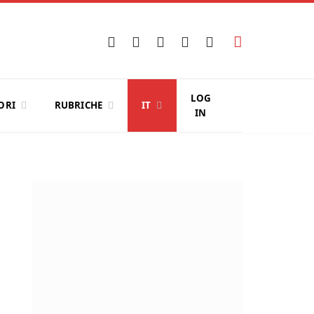
Facebook
X
Instagram
YouTube
LinkedIn
(Twitter)
LOG
ORI
RUBRICHE
IT
IN