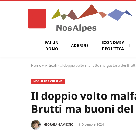
FAI UN
ECONOMIA
ADERIRE
DONO
E POLITICA
Home
»
Articoli
»
Il doppio volto malfatto ma gustoso dei Brut
NOS ALPES CUISINE
Il doppio volto mal
Brutti ma buoni de
GIORGIA GAMBINO
8 Dicembre 2024