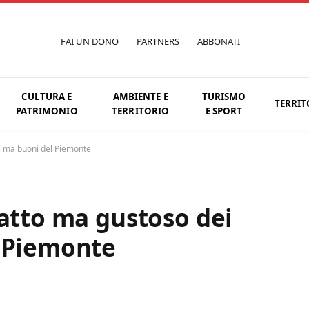
FAI UN DONO
PARTNERS
ABBONATI
CULTURA E
AMBIENTE E
TURISMO
TERRIT
PATRIMONIO
TERRITORIO
E SPORT
ti ma buoni del Piemonte
fatto ma gustoso dei
l Piemonte