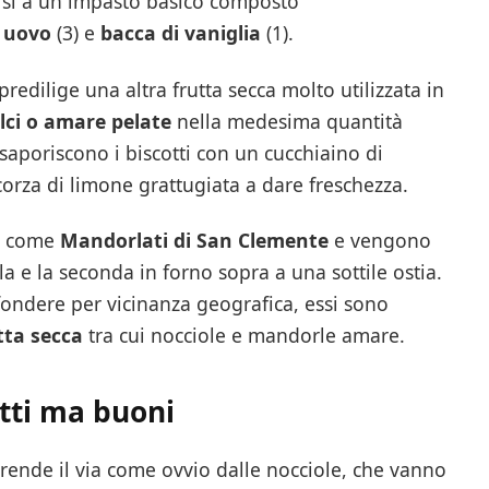
rsi a un impasto basico composto
i uovo
(3) e
bacca di vaniglia
(1).
redilige una altra frutta secca molto utilizzata in
ci o amare pelate
nella medesima quantità
insaporiscono i biscotti con un cucchiaino di
orza di limone grattugiata a dare freschezza.
he come
Mandorlati di San Clemente
e vengono
la e la seconda in forno sopra a una sottile ostia.
ffondere per vicinanza geografica, essi sono
tta secca
tra cui nocciole e mandorle amare.
tti ma buoni
prende il via come ovvio dalle nocciole, che vanno