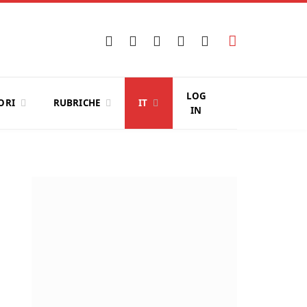
Facebook
X
Instagram
YouTube
LinkedIn
(Twitter)
LOG
ORI
RUBRICHE
IT
IN