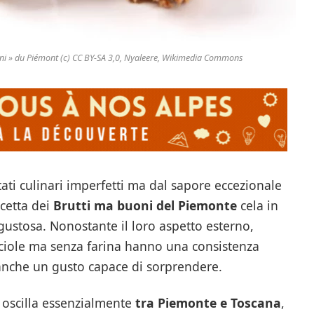
oni » du Piémont (c) CC BY-SA 3,0, Nyaleere, Wikimedia Commons
tati culinari imperfetti ma dal sapore eccezionale
icetta dei
Brutti ma buoni del Piemonte
cela in
ustosa. Nonostante il loro aspetto esterno,
occiole ma senza farina hanno una consistenza
anche un gusto capace di sorprendere.
 e oscilla essenzialmente
tra Piemonte e Toscana
,