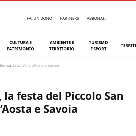
FAI UN DONO
PARTNERS
ABBONATI
CULTURA E
AMBIENTE E
TURISMO
TERRIT
PATRIMONIO
TERRITORIO
E SPORT
 Bernardo tra Valle d’Aosta e Savoia
 la festa del Piccolo San
’Aosta e Savoia