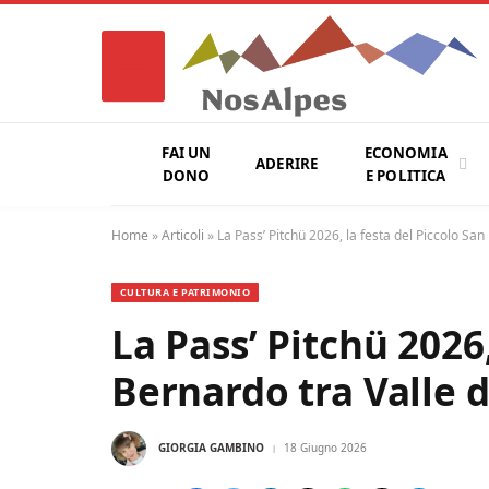
FAI UN
ECONOMIA
ADERIRE
DONO
E POLITICA
Home
»
Articoli
»
La Pass’ Pitchü 2026, la festa del Piccolo San
CULTURA E PATRIMONIO
La Pass’ Pitchü 2026,
Bernardo tra Valle d
GIORGIA GAMBINO
18 Giugno 2026