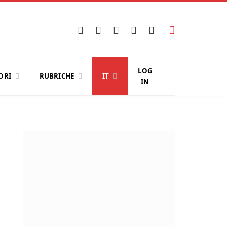
Facebook
X
Instagram
YouTube
LinkedIn
(Twitter)
LOG
ORI
RUBRICHE
IT
IN