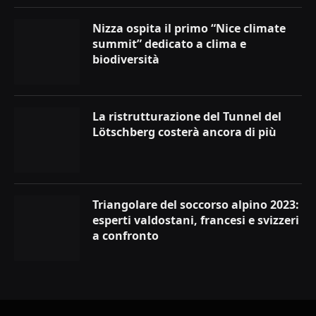
Nizza ospita il primo “Nice climate
summit” dedicato a clima e
biodiversità
La ristrutturazione del Tunnel del
Lötschberg costerà ancora di più
Triangolare del soccorso alpino 2023:
esperti valdostani, francesi e svizzeri
a confronto