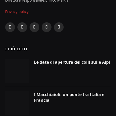
Direttore responsabile:Enrico Martial
Privacy policy
Facebook
X
Instagram
YouTube
LinkedIn
(Twitter)
I PIÙ LETTI
Le date di apertura dei colli sulle Alpi
I Macchiaioli: un ponte tra Italia e
Francia