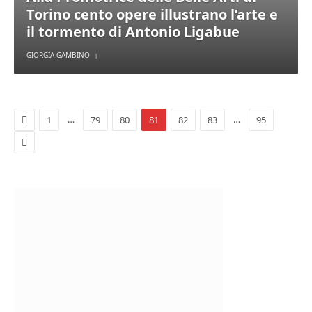
Torino cento opere illustrano l’arte e
il tormento di Antonio Ligabue
GIORGIA GAMBINO
Previous
…
…
1
79
80
81
82
83
95
Next