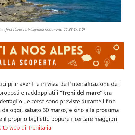
er » (fonte/source: Wikipedia Commons, CC BY-SA 3.0)
ci primaverili e in vista dell’intensificazione dei
riproposti e raddoppiati i
“Treni del mare” tra
 dettaglio, le corse sono previste durante i fine
re da oggi, sabato 30 marzo, e sino alla prossima
il proprio biglietto oppure ricercare maggiori
sito web di Trenitalia
.