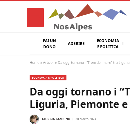
FAI UN
ECONOMIA
ADERIRE
DONO
E POLITICA
Home
»
Articoli
»
Da oggi tornano i “Treni del mare” tra Ligur
ECONOMIA E POLITICA
Da oggi tornano i “T
Liguria, Piemonte 
GIORGIA GAMBINO
30 Marzo 2024