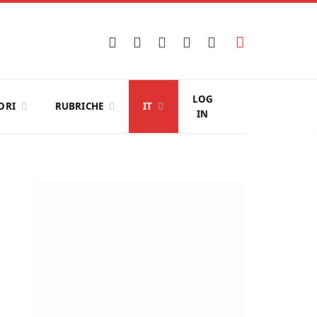
Facebook
X
Instagram
YouTube
LinkedIn
(Twitter)
LOG
ORI
RUBRICHE
IT
IN