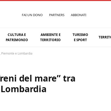
FAI UN DONO
PARTNERS
ABBONATI
CULTURA E
AMBIENTE E
TURISMO
TERRIT
PATRIMONIO
TERRITORIO
E SPORT
ia, Piemonte e Lombardia
reni del mare” tra
e Lombardia