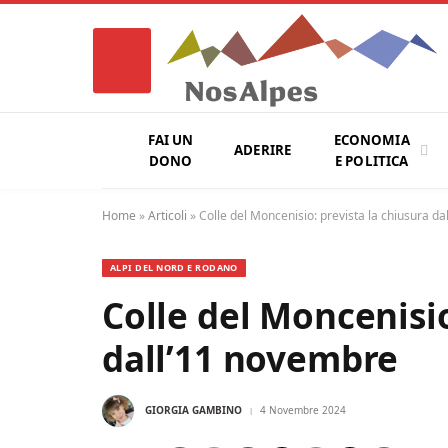
FAI UN
ECONOMIA
ADERIRE
DONO
E POLITICA
Home
»
Articoli
»
Colle del Moncenisio: prevista la chiusura d
ALPI DEL NORD E RODANO
Colle del Moncenisio
dall’11 novembre
GIORGIA GAMBINO
4 Novembre 2024