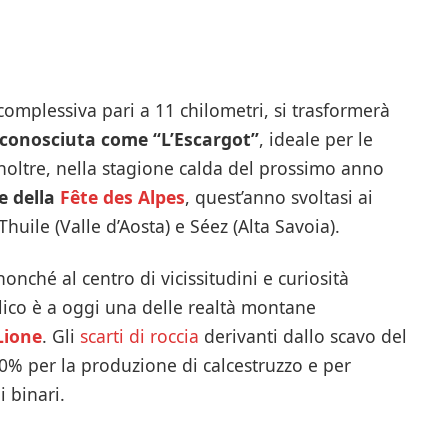
complessiva pari a 11 chilometri, si trasformerà
e conosciuta come “L’Escargot”
, ideale per le
noltre, nella stagione calda del prossimo anno
e della
Fête des Alpes
, quest’anno svoltasi ai
huile (Valle d’Aosta) e Séez (Alta Savoia).
onché al centro di vicissitudini e curiosità
valico è a oggi una delle realtà montane
Lione
. Gli
scarti di roccia
derivanti dallo scavo del
 60% per la produzione di calcestruzzo e per
i binari.