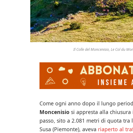
Il Colle del Moncenisio, Le Col du M
Come ogni anno dopo il lungo periodo 
Moncenisio
si appresta alla chiusura 
passo, sito a 2.081 metri di quota tra 
Susa (Piemonte), aveva
riaperto al tra