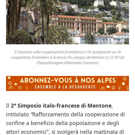
Il Simposio sulla cooperazione frontaliera a / le Symposium sur la
coopération frontalière à Sciences Po campus de Menton (c) CC BY SA
ChapsalImagina Wikimedia Commons
Il
2° Simposio italo-francese di Mentone
,
intitolato
“
Rafforzamento della cooperazione di
confine a beneficio della popolazione e degli
attori economici”, si svolgerà nella mattinata di