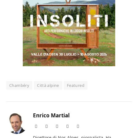
Chambéry
Città alpine
Featured
Enrico Martial
Website
Facebook
X
Instagram
LinkedIn
(Twitter)
Direttore di Nos Alpes, giornalista. Ha