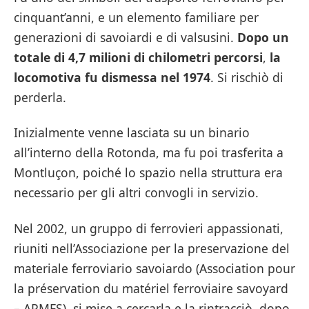
cinquant’anni, e un elemento familiare per
generazioni di savoiardi e di valsusini.
Dopo un
totale di 4,7 milioni di chilometri percorsi
,
la
locomotiva fu dismessa nel 1974
. Si rischiò di
perderla.
Inizialmente venne lasciata su un binario
all’interno della Rotonda, ma fu poi trasferita a
Montluçon, poiché lo spazio nella struttura era
necessario per gli altri convogli in servizio.
Nel 2002, un gruppo di ferrovieri appassionati,
riuniti nell’Associazione per la preservazione del
materiale ferroviario savoiardo (Association pour
la préservation du matériel ferroviaire savoyard
– APMFS), si mise a cercarla e la rintracciò, dopo