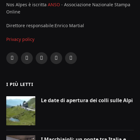
Nos Alpes è iscritta
ANSO
- Associazione Nazionale Stampa
Online
Direttore responsabile:Enrico Martial
Privacy policy
Facebook
X
Instagram
YouTube
LinkedIn
(Twitter)
I PIÙ LETTI
Le date di apertura dei colli sulle Alpi
I Macchiaioli: un ponte tra Italia e