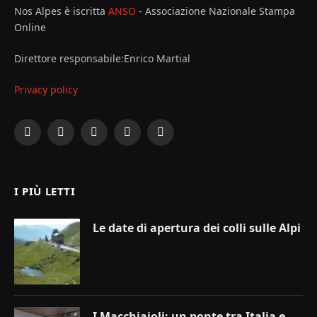
Nos Alpes è iscritta
ANSO
- Associazione Nazionale Stampa
Online
Direttore responsabile:Enrico Martial
Privacy policy
Facebook
X
Instagram
YouTube
LinkedIn
(Twitter)
I PIÙ LETTI
Le date di apertura dei colli sulle Alpi
I Macchiaioli: un ponte tra Italia e