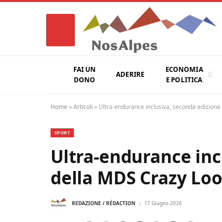
FAI UN
ECONOMIA
ADERIRE
DONO
E POLITICA
Home
»
Articoli
»
Ultra-endurance inclusiva, seconda edizione 
SPORT
Ultra-endurance inc
della MDS Crazy Loop
REDAZIONE / RÉDACTION
17 Giugno 2026