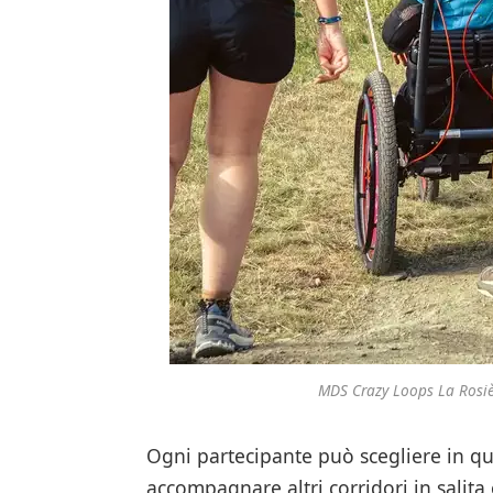
MDS Crazy Loops La Rosiè
Ogni partecipante può scegliere in qu
accompagnare altri corridori in salit