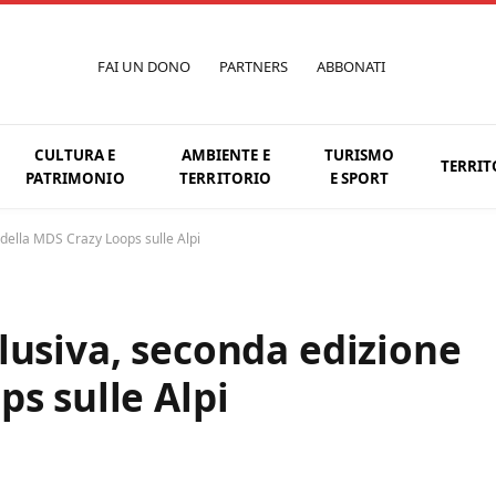
FAI UN DONO
PARTNERS
ABBONATI
CULTURA E
AMBIENTE E
TURISMO
TERRIT
PATRIMONIO
TERRITORIO
E SPORT
della MDS Crazy Loops sulle Alpi
lusiva, seconda edizione
s sulle Alpi