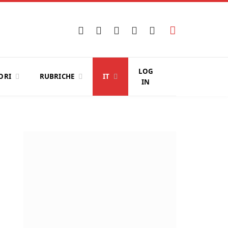
Facebook
X
Instagram
YouTube
LinkedIn
(Twitter)
LOG
ORI
RUBRICHE
IT
IN