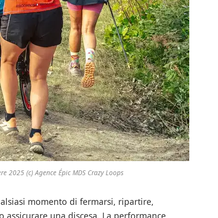
re 2025 (c) Agence Épic MDS Crazy Loops
alsiasi momento di fermarsi, ripartire,
a o assicurare una discesa. La performance