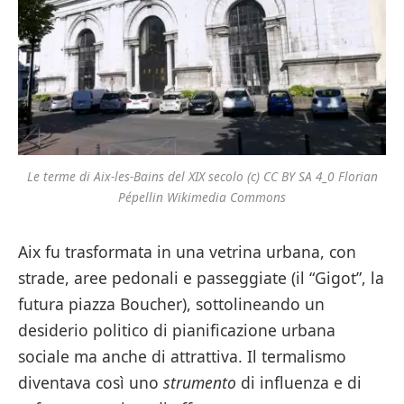
Le terme di Aix-les-Bains del XIX secolo (c) CC BY SA 4_0 Florian
Pépellin Wikimedia Commons
Aix fu trasformata in una vetrina urbana, con
strade, aree pedonali e passeggiate (il “Gigot”, la
futura piazza Boucher), sottolineando un
desiderio politico di pianificazione urbana
sociale ma anche di attrattiva. Il termalismo
diventava così uno
strumento
di influenza e di