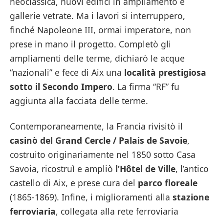
neoclassica, nuovi edifici in ampliamento e
gallerie vetrate. Ma i lavori si interruppero,
finché Napoleone III, ormai imperatore, non
prese in mano il progetto. Completò gli
ampliamenti delle terme, dichiarò le acque
“nazionali” e fece di Aix una
località prestigiosa
sotto il Secondo Impero
. La firma “RF” fu
aggiunta alla facciata delle terme.
Contemporaneamente, la Francia rivisitò il
casinò del Grand Cercle / Palais de Savoie
,
costruito originariamente nel 1850 sotto Casa
Savoia, ricostruì e ampliò
l’Hôtel de Ville
, l’antico
castello di Aix, e prese cura del
parco floreale
(1865-1869). Infine, i miglioramenti alla
stazione
ferroviaria
, collegata alla rete ferroviaria