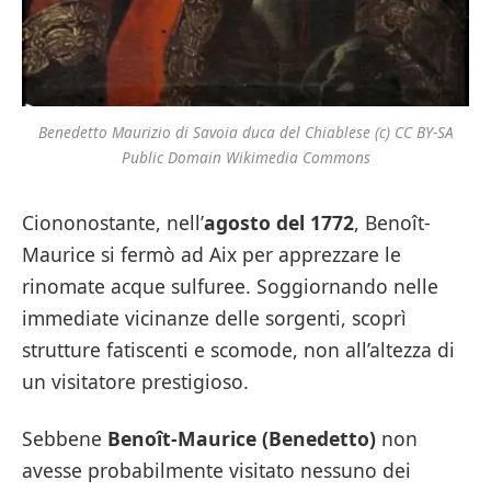
Benedetto Maurizio di Savoia duca del Chiablese (c) CC BY-SA
Public Domain Wikimedia Commons
Ciononostante, nell’
agosto del 1772
, Benoît-
Maurice si fermò ad Aix per apprezzare le
rinomate acque sulfuree. Soggiornando nelle
immediate vicinanze delle sorgenti, scoprì
strutture fatiscenti e scomode, non all’altezza di
un visitatore prestigioso.
Sebbene
Benoît-Maurice (Benedetto)
non
avesse probabilmente visitato nessuno dei