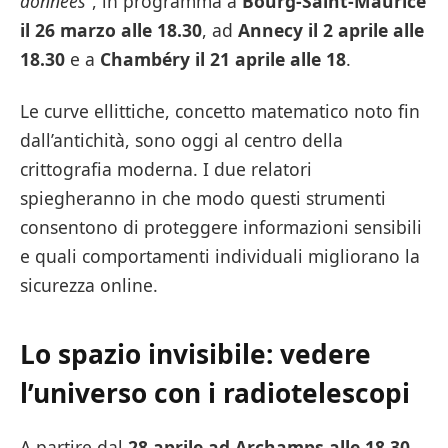
données”
, in programma a
Bourg-Saint-Maurice
il 26 marzo alle 18.30
, ad
Annecy il 2 aprile alle
18.30
e a
Chambéry il 21 aprile alle 18
.
Le curve ellittiche, concetto matematico noto fin
dall’antichità, sono oggi al centro della
crittografia moderna. I due relatori
spiegheranno in che modo questi strumenti
consentono di proteggere informazioni sensibili
e quali comportamenti individuali migliorano la
sicurezza online.
Lo spazio invisibile: vedere
l’universo con i radiotelescopi
A partire dal
28 aprile ad Archamps alle 18.30
,