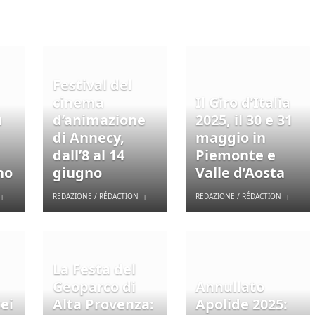
Festival del
cinema
Il Giro d’Italia
u
d’animazione
2025, il 30 e 31
di Annecy,
maggio in
dall’8 al 14
Piemonte e
gno
giugno
Valle d’Aosta
REDAZIONE / RÉDACTION
REDAZIONE / RÉDACTION
La Festa del
Geoparco di
Annullato
ei
Alta Provenza:
Apolide 2025: