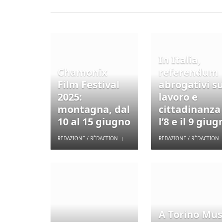
In Italia,
Chamonix
referendum
Film Festival
abrogativi s
2025:
lavoro e
montagna, dal
cittadinanza
10 al 15 giugno
l’8 e il 9 giu
REDAZIONE / RÉDACTION
REDAZIONE / RÉDACTION
A Torino Mus