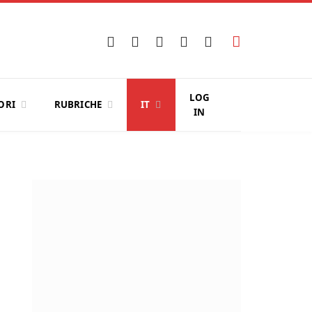
Facebook
X
Instagram
YouTube
LinkedIn
(Twitter)
LOG
ORI
RUBRICHE
IT
IN