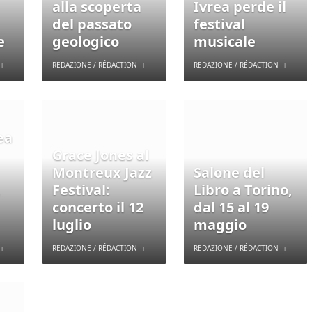
alla scoperta
Ivrea perde il
del passato
festival
e
geologico
musicale
REDAZIONE / RÉDACTION
REDAZIONE / RÉDACTION
ea
Grace Jones al
Montreux Jazz
Salone del
,
Festival:
Libro a Torino,
concerto il 12
dal 15 al 19
luglio
maggio
REDAZIONE / RÉDACTION
REDAZIONE / RÉDACTION