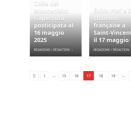
Colle del
Moncenisio:
Édith Piaf e l
riapertura
chanson
posticipata al
française a
16 maggio
Saint-Vincen
2025
il 17 maggio
REDAZIONE / RÉDACTION
REDAZIONE / RÉDACTION
Previous
…
…
1
15
16
17
18
19