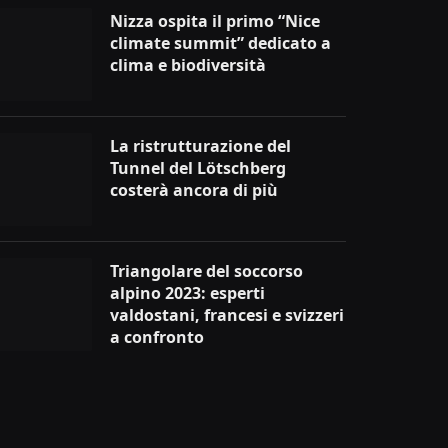
Nizza ospita il primo “Nice
climate summit” dedicato a
clima e biodiversità
La ristrutturazione del
Tunnel del Lötschberg
costerà ancora di più
Triangolare del soccorso
alpino 2023: esperti
valdostani, francesi e svizzeri
a confronto