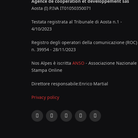
Agence de coopération et développement sas
Aosta (I) P.IVA IT01050350071
Testata registrata al Tribunale di Aosta n.1 -
4/10/2023
Registro degli operatori della comunicazione (ROC)
n. 39954 - 28/11/2023
Nos Alpes è iscritta
ANSO
- Associazione Nazionale
Stampa Online
Direttore responsabile:Enrico Martial
Privacy policy
Facebook
X
Instagram
YouTube
LinkedIn
(Twitter)