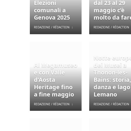
Elezioni
dal 23 al 29
comunali a
maggio c’è
Genova 2025
molto da far
REDAZIONE / RÉDACTION
REDAZIONE / RÉDACTION
Notte europ
Al Megamuseo
dei Musei a
e con Valle
Thonon-les-
d’Aosta
Bains: storia
Heritage fino
danza e lago
a fine maggio
Lemano
REDAZIONE / RÉDACTION
REDAZIONE / RÉDACTION