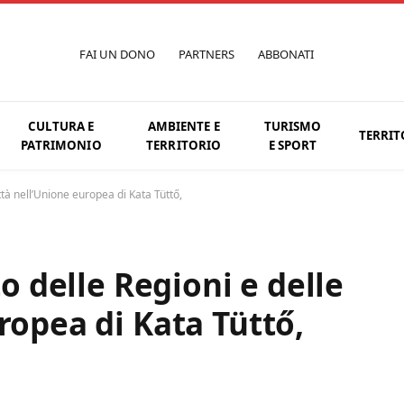
FAI UN DONO
PARTNERS
ABBONATI
CULTURA E
AMBIENTE E
TURISMO
TERRIT
PATRIMONIO
TERRITORIO
E SPORT
ittà nell’Unione europea di Kata Tüttő,
to delle Regioni e delle
ropea di Kata Tüttő,