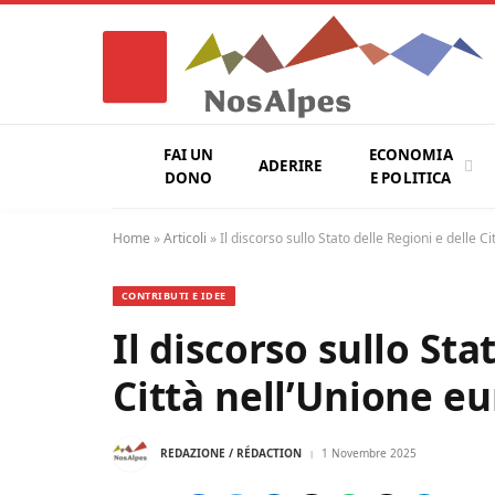
FAI UN
ECONOMIA
ADERIRE
DONO
E POLITICA
Home
»
Articoli
»
Il discorso sullo Stato delle Regioni e delle C
CONTRIBUTI E IDEE
Il discorso sullo Sta
Città nell’Unione eu
REDAZIONE / RÉDACTION
1 Novembre 2025