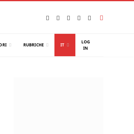
Facebook
X
Instagram
YouTube
LinkedIn
(Twitter)
LOG
ORI
RUBRICHE
IT
IN