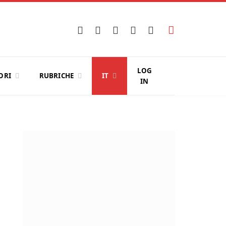
Facebook
X
Instagram
YouTube
LinkedIn
(Twitter)
LOG
ORI
RUBRICHE
IT
IN