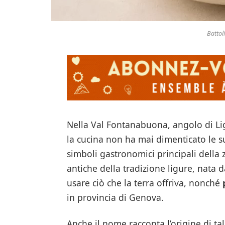
Battol
Nella Val Fontanabuona, angolo di Ligu
la cucina non ha mai dimenticato le su
simboli gastronomici principali della z
antiche della tradizione ligure, nata d
usare ciò che la terra offriva, nonché
in provincia di Genova.
Anche il nome racconta l’origine di tal