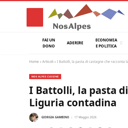
FAI UN
ECONOMIA
ADERIRE
DONO
E POLITICA
Home
»
Articoli
»
I Battolli, la pasta di castagne che racconta 
NOS ALPES CUISINE
I Battolli, la pasta 
Liguria contadina
GIORGIA GAMBINO
17 Maggio 2026