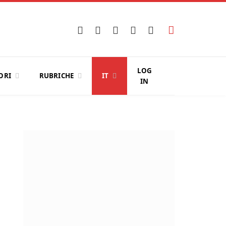
Facebook
X
Instagram
YouTube
LinkedIn
(Twitter)
LOG
ORI
RUBRICHE
IT
IN