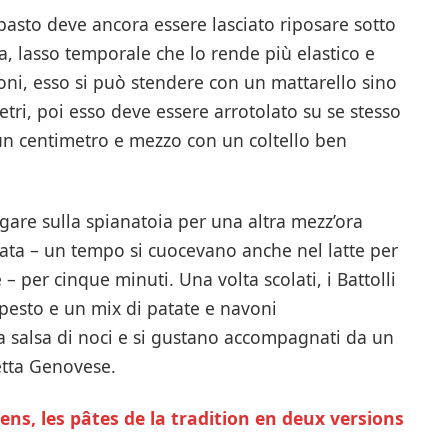
impasto deve ancora essere lasciato riposare sotto
a, lasso temporale che lo rende più elastico e
oni, esso si può stendere con un mattarello sino
etri, poi esso deve essere arrotolato su se stesso
 un centimetro e mezzo con un coltello ben
ugare sulla spianatoia per una altra mezz’ora
lata – un tempo si cuocevano anche nel latte per
– per cinque minuti. Una volta scolati, i Battolli
esto e un mix di patate e navoni
a salsa di noci e si gustano accompagnati da un
etta Genovese.
iens, les pâtes de la tradition en deux versions