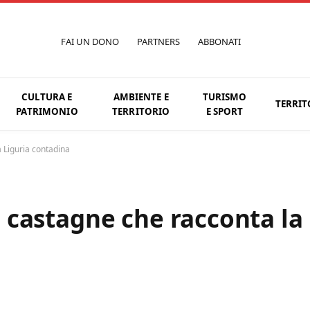
FAI UN DONO
PARTNERS
ABBONATI
CULTURA E
AMBIENTE E
TURISMO
TERRIT
PATRIMONIO
TERRITORIO
E SPORT
la Liguria contadina
di castagne che racconta la