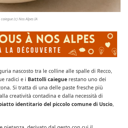
i caiegue (c) Nos Alpes IA
ria nascosto tra le colline alle spalle di Recco,
e radici e i
Battolli caiegue
restano uno dei
ona. Si tratta di una delle paste fresche più
alla creatività contadina e dalla necessità di
piatto identitario del piccolo comune di Uscio
,
e pietanza, derivato dal gesto con cui il