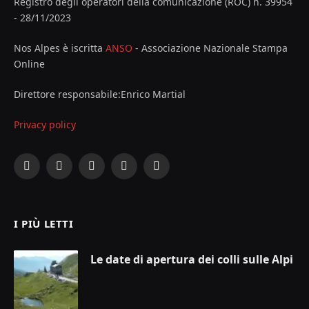
Registro degli operatori della comunicazione (ROC) n. 39954
- 28/11/2023
Nos Alpes è iscritta
ANSO
- Associazione Nazionale Stampa
Online
Direttore responsabile:Enrico Martial
Privacy policy
Facebook
X
Instagram
YouTube
LinkedIn
(Twitter)
I PIÙ LETTI
Le date di apertura dei colli sulle Alpi