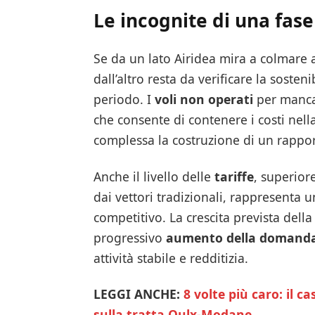
Le incognite di una fas
Se da un lato Airidea mira a colmare a
dall’altro resta da verificare la sosten
periodo. I
voli non operati
per manca
che consente di contenere i costi nel
complessa la costruzione di un rapport
Anche il livello delle
tariffe
, superior
dai vettori tradizionali, rappresenta 
competitivo. La crescita prevista della
progressivo
aumento della domand
attività stabile e redditizia.
LEGGI ANCHE:
8 volte più caro: il c
sulla tratta Oulx-Modane