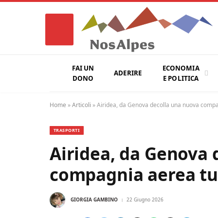
FAI UN
ECONOMIA
ADERIRE
DONO
E POLITICA
Home
»
Articoli
»
Airidea, da Genova decolla una nuova compag
TRASPORTI
Airidea, da Genova 
compagnia aerea tut
GIORGIA GAMBINO
22 Giugno 2026