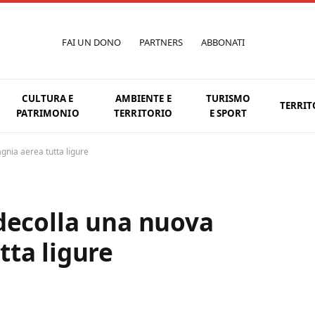
FAI UN DONO
PARTNERS
ABBONATI
CULTURA E
AMBIENTE E
TURISMO
TERRIT
PATRIMONIO
TERRITORIO
E SPORT
nia aerea tutta ligure
decolla una nuova
ta ligure