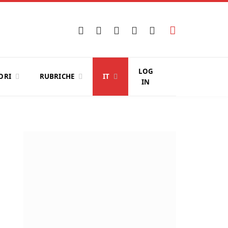
Facebook
X
Instagram
YouTube
LinkedIn
(Twitter)
LOG
ORI
RUBRICHE
IT
IN