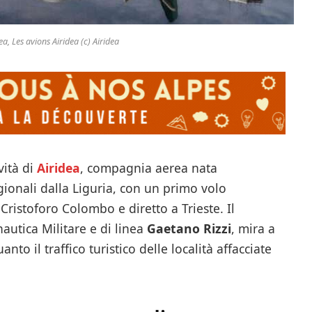
ea, Les avions Airidea (c) Airidea
vità di
Airidea
, compagnia aerea nata
gionali dalla Liguria, con un primo volo
ristoforo Colombo e diretto a Trieste. Il
nautica Militare e di linea
Gaetano Rizzi
, mira a
uanto il traffico turistico delle località affacciate