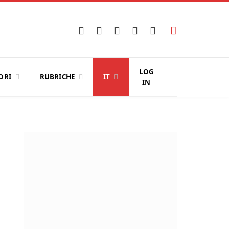
Facebook
X
Instagram
YouTube
LinkedIn
(Twitter)
LOG
ORI
RUBRICHE
IT
IN