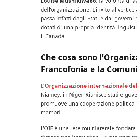
Louise Mushikiwabo
, la volontà di 
dell’organizzazione. L’invito al vertic
passa infatti dagli Stati e dai governi 
dotati di una propria identità linguis
il Canada.
Che cosa sono l’Organiz
Francofonia e la Comunit
L’Organizzazione internazionale de
Niamey, in Niger. Riunisce stati e gov
promuove una cooperazione politica, e
membri.
L’OIF è una rete multilaterale fondata 
dimensione linguistica. Le sue missi