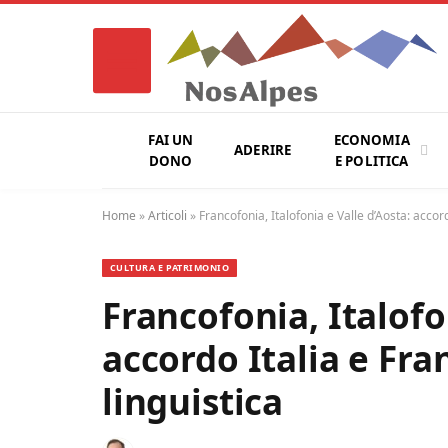
FAI UN
ECONOMIA
ADERIRE
DONO
E POLITICA
Home
»
Articoli
»
Francofonia, Italofonia e Valle d’Aosta: accord
CULTURA E PATRIMONIO
Francofonia, Italofo
accordo Italia e Fran
linguistica