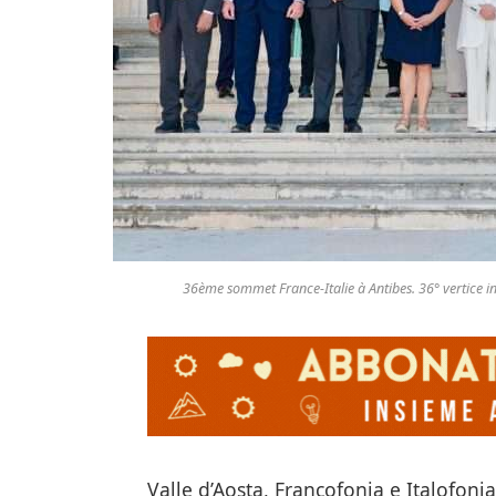
36ème sommet France-Italie à Antibes. 36° vertice int
Valle d’Aosta, Francofonia e Italofon