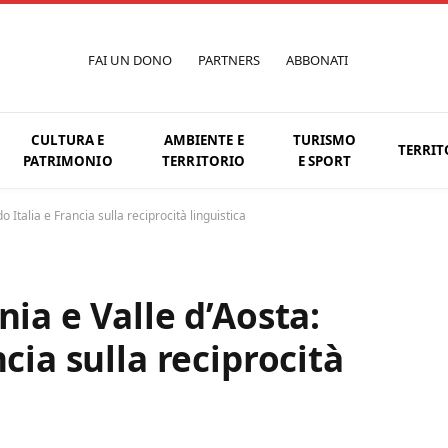
FAI UN DONO
PARTNERS
ABBONATI
CULTURA E
AMBIENTE E
TURISMO
TERRIT
PATRIMONIO
TERRITORIO
E SPORT
o Italia e Francia sulla reciprocità linguistica
nia e Valle d’Aosta:
cia sulla reciprocità