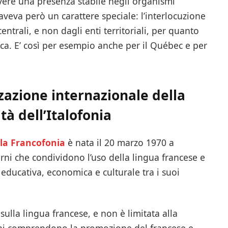
avere una presenza stabile negli organismi
e aveva però un carattere speciale: l’interlocuzione
centrali, e non dagli enti territoriali, per quanto
tica. E’ così per esempio anche per il Québec e per
zazione internazionale della
à dell’Italofonia
lla Francofonia
è nata il 20 marzo 1970 a
erni che condividono l’uso della lingua francese e
ducativa, economica e culturale tra i suoi
sulla lingua francese, e non è limitata alla
oni comprendono la promozione del francese e