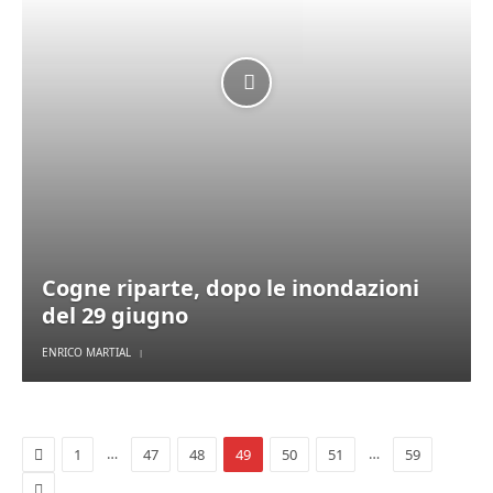
Cogne riparte, dopo le inondazioni
del 29 giugno
ENRICO MARTIAL
Previous
…
…
1
47
48
49
50
51
59
Next