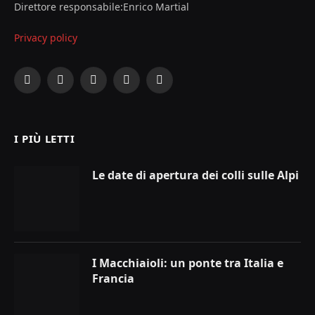
Direttore responsabile:Enrico Martial
Privacy policy
Facebook
X
Instagram
YouTube
LinkedIn
(Twitter)
I PIÙ LETTI
Le date di apertura dei colli sulle Alpi
I Macchiaioli: un ponte tra Italia e
Francia