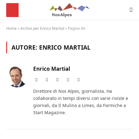
Home
»
Archivi per Enrico Martial
»
Pagina 49
AUTORE:
ENRICO MARTIAL
Enrico Martial
Website
Facebook
X
Instagram
LinkedIn
(Twitter)
Direttore di Nos Alpes, giornalista. Ha
collaborato in tempi diversi con varie riviste e
giornali, da Il Mulino a Limes, da Formiche a
Start Magazine.