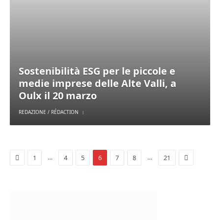
Sostenibilità ESG per le piccole e
medie imprese delle Alte Valli, a
Oulx il 20 marzo
REDAZIONE / RÉDACTION
Previous
Next
…
…
1
4
5
6
7
8
21