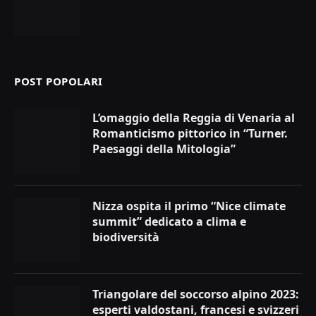
POST POPOLARI
L’omaggio della Reggia di Venaria al
Romanticismo pittorico in “Turner.
Paesaggi della Mitologia”
Nizza ospita il primo “Nice climate
summit” dedicato a clima e
biodiversità
Triangolare del soccorso alpino 2023:
esperti valdostani, francesi e svizzeri