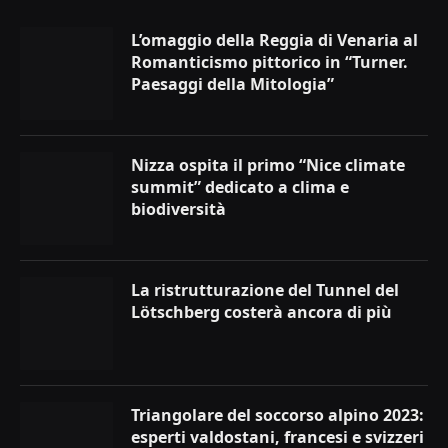
L’omaggio della Reggia di Venaria al
Romanticismo pittorico in “Turner.
Paesaggi della Mitologia”
Nizza ospita il primo “Nice climate
summit” dedicato a clima e
biodiversità
La ristrutturazione del Tunnel del
Lötschberg costerà ancora di più
Triangolare del soccorso alpino 2023:
esperti valdostani, francesi e svizzeri