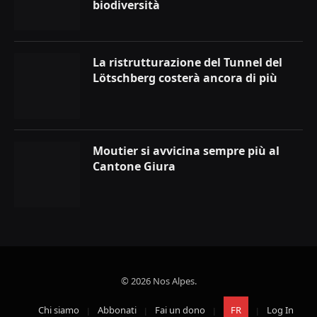
biodiversità
La ristrutturazione del Tunnel del
Lötschberg costerà ancora di più
Moutier si avvicina sempre più al
Cantone Giura
© 2026 Nos Alpes.
Chi siamo
Abbonati
Fai un dono
FR
Log In