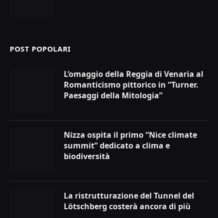
POST POPOLARI
L’omaggio della Reggia di Venaria al
Romanticismo pittorico in “Turner.
Paesaggi della Mitologia”
Nizza ospita il primo “Nice climate
summit” dedicato a clima e
biodiversità
La ristrutturazione del Tunnel del
Lötschberg costerà ancora di più