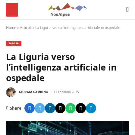
Home
»
Articoli
»
La Liguria verso l’intelligenza artificiale in ospedale
SANITÀ
La Liguria verso
l’intelligenza artificiale in
ospedale
GIORGIA GAMBINO
17 Febbraio 2025
Share